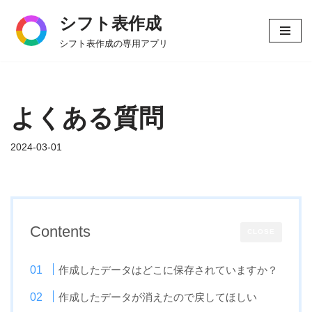
シフト表作成
コ
シフト表作成の専用アプリ
ン
テ
ン
ツ
よくある質問
へ
ス
2024-03-01
キ
ッ
プ
Contents
CLOSE
作成したデータはどこに保存されていますか？
作成したデータが消えたので戻してほしい