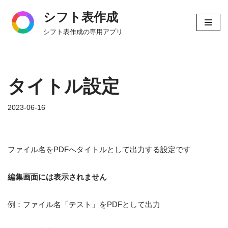
シフト表作成
コ
シフト表作成の専用アプリ
ン
テ
ン
ツ
タイトル設定
へ
ス
2023-06-16
キ
ッ
プ
ファイル名をPDFへタイトルとして出力する設定です
編集画面には表示されません
例：ファイル名「テスト」をPDFとして出力